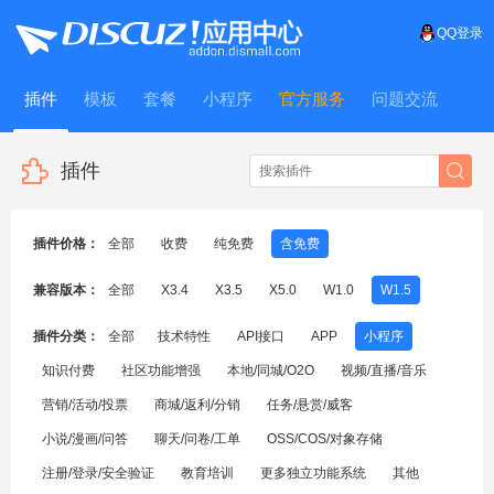
QQ登录
插件
模板
套餐
小程序
官方服务
问题交流
WitFrame
插件
插件价格：
全部
收费
纯免费
含免费
兼容版本：
全部
X3.4
X3.5
X5.0
W1.0
W1.5
插件分类：
全部
技术特性
API接口
APP
小程序
知识付费
社区功能增强
本地/同城/O2O
视频/直播/音乐
营销/活动/投票
商城/返利/分销
任务/悬赏/威客
小说/漫画/问答
聊天/问卷/工单
OSS/COS/对象存储
注册/登录/安全验证
教育培训
更多独立功能系统
其他