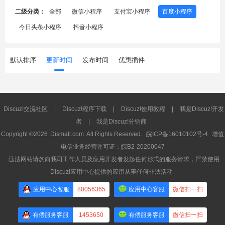
二级分类：
全部
微信小程序
支付宝小程序
百度小程序
今日头条小程序
抖音小程序
默认排序
更新时间
发布时间
优惠插件
Discuz!交流社区
|
Discuz!程序下载
|
Discuz!使用教程
|
我是Discuz!开发
者
|
我是Discuz!分销商
Copyright ©2026
Dismall.com
All Rights Reserved.
皖ICP备16010102号-4
增值
电信业务经营许可证：皖B2-20200047
违法网站请勿向我司工作人员及应用开发者发起任何形式的服务请求，严禁使用
Discuz!应用中心提供的应用从事任何非法活动
应用中心客服
80056365
应用中心客服
微信扫一扫
有偿服务客服
1453650
有偿服务客服
微信扫一扫