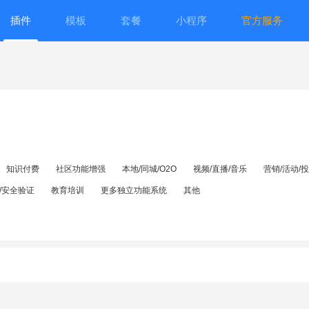
插件
模板
套餐
小程序
官方服务
知识付费
社区功能增强
本地/同城/O2O
视频/直播/音乐
营销/活动/
/安全验证
教育培训
更多独立功能系统
其他