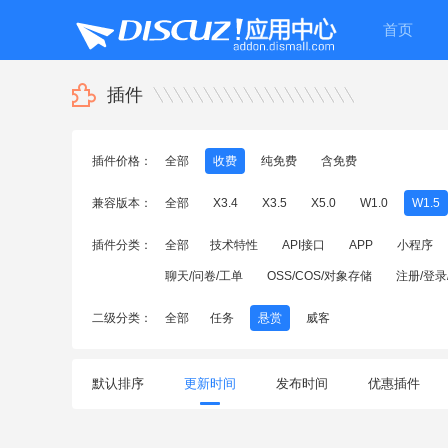
首页
插件
插件价格：
全部
收费
纯免费
含免费
兼容版本：
全部
X3.4
X3.5
X5.0
W1.0
W1.5
插件分类：
全部
技术特性
API接口
APP
小程序
聊天/问卷/工单
OSS/COS/对象存储
注册/登录
二级分类：
全部
任务
悬赏
威客
默认排序
更新时间
发布时间
优惠插件