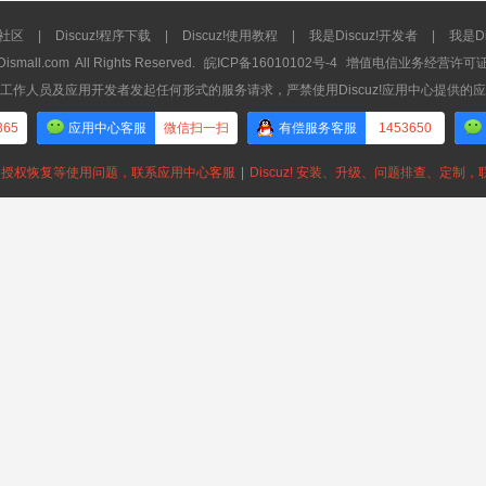
流社区
|
Discuz!程序下载
|
Discuz!使用教程
|
我是Discuz!开发者
|
我是Di
Dismall.com
All Rights Reserved.
皖ICP备16010102号-4
增值电信业务经营许可证：皖
工作人员及应用开发者发起任何形式的服务请求，严禁使用Discuz!应用中心提供的
365
应用中心客服
微信扫一扫
有偿服务客服
1453650
授权恢复等使用问题，联系应用中心客服
|
Discuz! 安装、升级、问题排查、定制