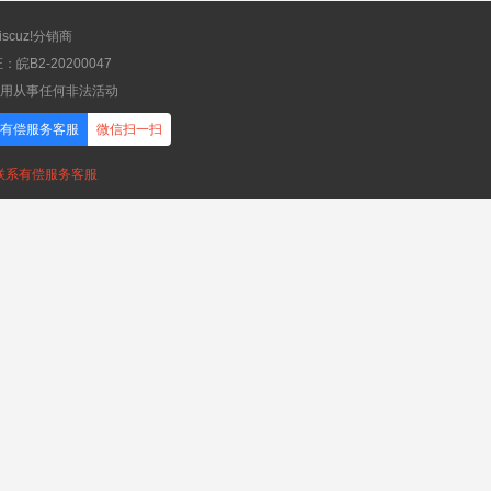
scuz!分销商
B2-20200047
应用从事任何非法活动
有偿服务客服
微信扫一扫
，联系有偿服务客服