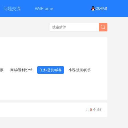
问题交流
WitFrame
QQ登录
投票
商城/返利/分销
任务/悬赏/威客
小说/漫画/问答
共
0
个插件