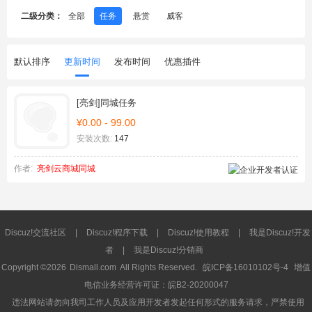
二级分类：
全部
任务
悬赏
威客
默认排序
更新时间
发布时间
优惠插件
[亮剑]同城任务
¥0.00 - 99.00
安装次数:
147
作者:
亮剑云商城同城
Discuz!交流社区
|
Discuz!程序下载
|
Discuz!使用教程
|
我是Discuz!开发
者
|
我是Discuz!分销商
Copyright ©2026
Dismall.com
All Rights Reserved.
皖ICP备16010102号-4
增值
电信业务经营许可证：皖B2-20200047
违法网站请勿向我司工作人员及应用开发者发起任何形式的服务请求，严禁使用