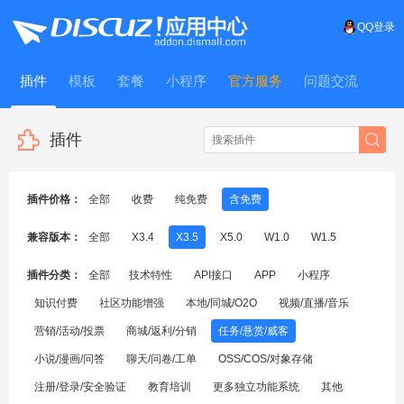
QQ登录
插件
模板
套餐
小程序
官方服务
问题交流
WitFrame
插件
插件价格：
全部
收费
纯免费
含免费
兼容版本：
全部
X3.4
X3.5
X5.0
W1.0
W1.5
插件分类：
全部
技术特性
API接口
APP
小程序
知识付费
社区功能增强
本地/同城/O2O
视频/直播/音乐
营销/活动/投票
商城/返利/分销
任务/悬赏/威客
小说/漫画/问答
聊天/问卷/工单
OSS/COS/对象存储
注册/登录/安全验证
教育培训
更多独立功能系统
其他