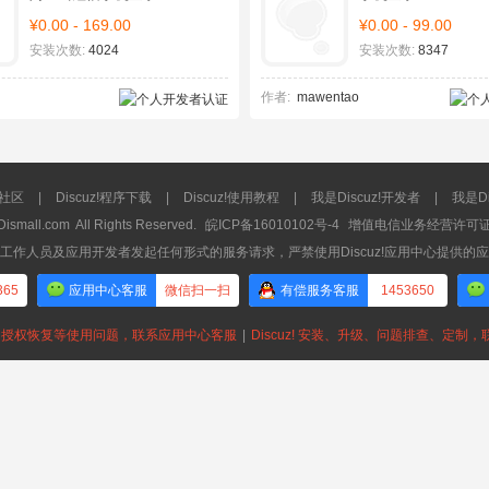
¥0.00 - 169.00
¥0.00 - 99.00
安装次数:
4024
安装次数:
8347
作者:
mawentao
流社区
|
Discuz!程序下载
|
Discuz!使用教程
|
我是Discuz!开发者
|
我是Di
Dismall.com
All Rights Reserved.
皖ICP备16010102号-4
增值电信业务经营许可证：皖
工作人员及应用开发者发起任何形式的服务请求，严禁使用Discuz!应用中心提供的
365
应用中心客服
微信扫一扫
有偿服务客服
1453650
授权恢复等使用问题，联系应用中心客服
|
Discuz! 安装、升级、问题排查、定制