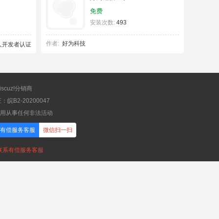
免费
安装次数:
493
作者:
好为科技
scuz!分销商
B2-20200047
应用从事任何非法活动
有偿服务客服
微信扫一扫
，联系有偿服务客服