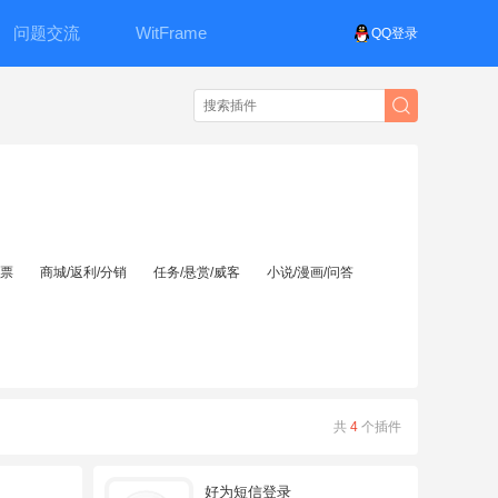
问题交流
WitFrame
QQ登录
投票
商城/返利/分销
任务/悬赏/威客
小说/漫画/问答
共
4
个插件
好为短信登录