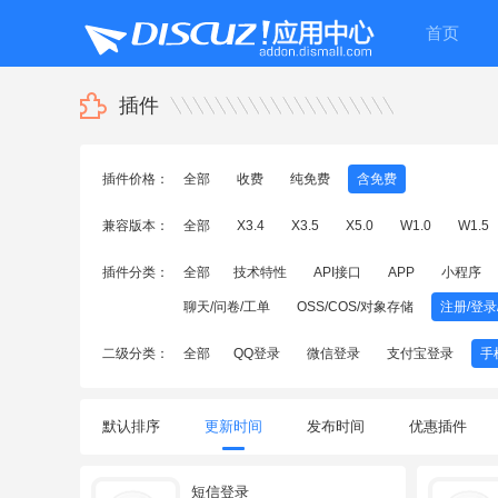
首页
插件
插件价格：
全部
收费
纯免费
含免费
兼容版本：
全部
X3.4
X3.5
X5.0
W1.0
W1.5
插件分类：
全部
技术特性
API接口
APP
小程序
聊天/问卷/工单
OSS/COS/对象存储
注册/登录
二级分类：
全部
QQ登录
微信登录
支付宝登录
手
默认排序
更新时间
发布时间
优惠插件
短信登录