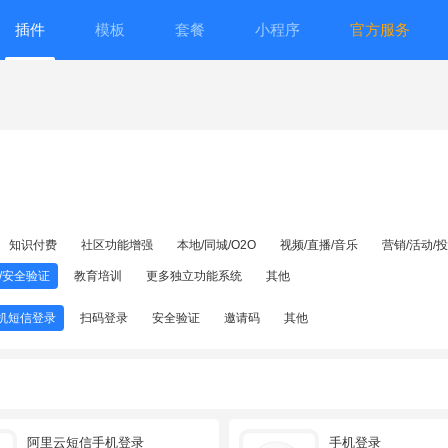
插件
模板
套餐
小程序
官方服务
知识付费
社区功能增强
本地/同城/O2O
视频/直播/音乐
营销/活动/
/安全验证
教育培训
更多独立功能系统
其他
机短信登录
扫码登录
安全验证
邀请码
其他
阿里云短信手机登录
手机登录