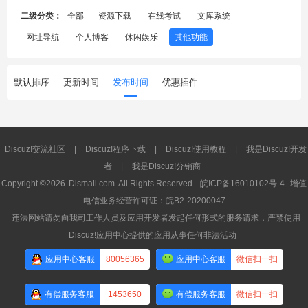
二级分类：
全部
资源下载
在线考试
文库系统
网址导航
个人博客
休闲娱乐
其他功能
默认排序
更新时间
发布时间
优惠插件
Discuz!交流社区
|
Discuz!程序下载
|
Discuz!使用教程
|
我是Discuz!开发
者
|
我是Discuz!分销商
Copyright ©2026
Dismall.com
All Rights Reserved.
皖ICP备16010102号-4
增值
电信业务经营许可证：皖B2-20200047
违法网站请勿向我司工作人员及应用开发者发起任何形式的服务请求，严禁使用
Discuz!应用中心提供的应用从事任何非法活动
应用中心客服
80056365
应用中心客服
微信扫一扫
有偿服务客服
1453650
有偿服务客服
微信扫一扫