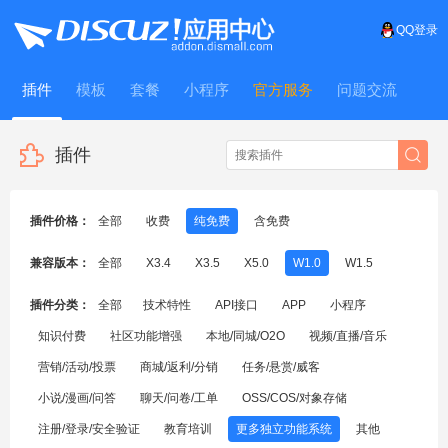
QQ登录
插件
模板
套餐
小程序
官方服务
问题交流
WitFrame
插件
插件价格：
全部
收费
纯免费
含免费
兼容版本：
全部
X3.4
X3.5
X5.0
W1.0
W1.5
插件分类：
全部
技术特性
API接口
APP
小程序
知识付费
社区功能增强
本地/同城/O2O
视频/直播/音乐
营销/活动/投票
商城/返利/分销
任务/悬赏/威客
小说/漫画/问答
聊天/问卷/工单
OSS/COS/对象存储
注册/登录/安全验证
教育培训
更多独立功能系统
其他