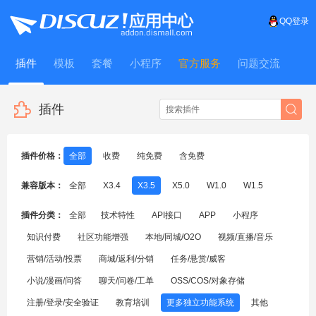
QQ登录
插件
模板
套餐
小程序
官方服务
问题交流
WitFrame
插件
插件价格：
全部
收费
纯免费
含免费
兼容版本：
全部
X3.4
X3.5
X5.0
W1.0
W1.5
插件分类：
全部
技术特性
API接口
APP
小程序
知识付费
社区功能增强
本地/同城/O2O
视频/直播/音乐
营销/活动/投票
商城/返利/分销
任务/悬赏/威客
小说/漫画/问答
聊天/问卷/工单
OSS/COS/对象存储
注册/登录/安全验证
教育培训
更多独立功能系统
其他