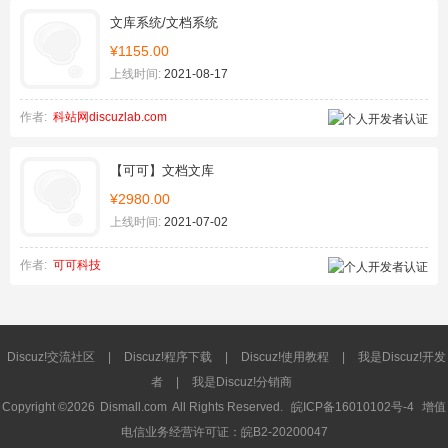
文库系统/文档系统
¥1155.00
上线时间:
2021-08-17
作者:
科站网discuzlab.com
【可可】文档文库
¥2980.00
上线时间:
2021-07-02
作者:
可可科技
Discuz!交流社区
|
Discuz!程序下载
|
Discuz!使用教程
|
我是Discuz!开发
者
|
我是Discuz!分销商
Copyright ©2026
Dismall.com
All Rights Reserved.
皖ICP备16010102号-4
增值
电信业务经营许可证：皖B2-20200047