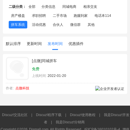
二级分类：
全部
分类信息
同城电商
相亲交友
房产楼盘
求职招聘
二手市场
跑腿到家
电话本114
拼车系统
活动优惠
合伙人
微信群
其他
默认排序
更新时间
发布时间
优惠插件
[点微]同城拼车
免费
上线时间:
2022-01-20
作者:
点微科技
Discuz!交流社区
|
Discuz!程序下载
|
Discuz!使用教程
|
我是Discuz!开发
者
|
我是Discuz!分销商
Copyright ©2026
Dismall.com
All Rights Reserved.
皖ICP备16010102号-4
增值