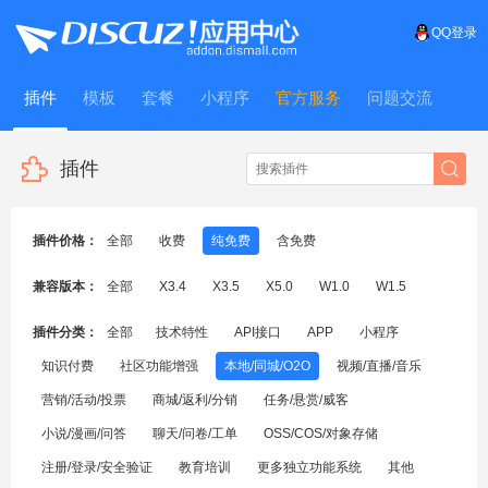
QQ登录
插件
模板
套餐
小程序
官方服务
问题交流
WitFrame
插件
插件价格：
全部
收费
纯免费
含免费
兼容版本：
全部
X3.4
X3.5
X5.0
W1.0
W1.5
插件分类：
全部
技术特性
API接口
APP
小程序
知识付费
社区功能增强
本地/同城/O2O
视频/直播/音乐
营销/活动/投票
商城/返利/分销
任务/悬赏/威客
小说/漫画/问答
聊天/问卷/工单
OSS/COS/对象存储
注册/登录/安全验证
教育培训
更多独立功能系统
其他