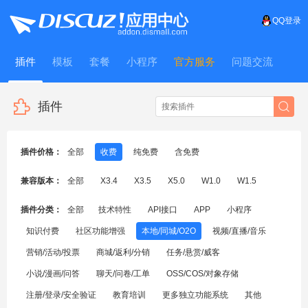
QQ登录
插件
模板
套餐
小程序
官方服务
问题交流
WitFrame
插件
插件价格：
全部
收费
纯免费
含免费
兼容版本：
全部
X3.4
X3.5
X5.0
W1.0
W1.5
插件分类：
全部
技术特性
API接口
APP
小程序
知识付费
社区功能增强
本地/同城/O2O
视频/直播/音乐
营销/活动/投票
商城/返利/分销
任务/悬赏/威客
小说/漫画/问答
聊天/问卷/工单
OSS/COS/对象存储
注册/登录/安全验证
教育培训
更多独立功能系统
其他