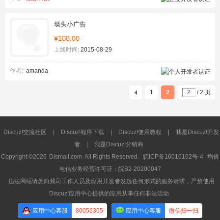
墙头小广告
¥108.00
上线时间:
2015-08-29
作者:
amanda
1
2
/ 2 页
Discuz!交流社区
|
Discuz!程序下载
|
Discuz!使用教程
|
我是Discuz!开发
者
|
我是Discuz!分销商
Copyright ©2026
Dismall.com
All Rights Reserved.
皖ICP备16010102号-4
增值
电信业务经营许可证：皖B2-20200047
违法网站请勿向我司工作人员及应用开发者发起任何形式的服务请求，严禁使用
Discuz!应用中心提供的应用从事任何非法活动
应用中心客服
80056365
应用中心客服
微信扫一扫