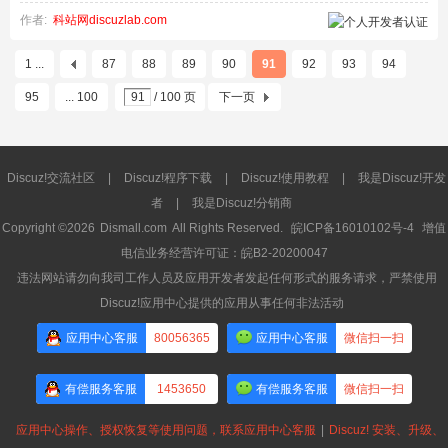
作者:
科站网discuzlab.com
1 ...
87
88
89
90
91
92
93
94
95
... 100
/ 100 页
下一页
Discuz!交流社区
|
Discuz!程序下载
|
Discuz!使用教程
|
我是Discuz!开发
者
|
我是Discuz!分销商
Copyright ©2026
Dismall.com
All Rights Reserved.
皖ICP备16010102号-4
增值
电信业务经营许可证：皖B2-20200047
违法网站请勿向我司工作人员及应用开发者发起任何形式的服务请求，严禁使用
Discuz!应用中心提供的应用从事任何非法活动
应用中心客服
80056365
应用中心客服
微信扫一扫
有偿服务客服
1453650
有偿服务客服
微信扫一扫
应用中心操作、授权恢复等使用问题，联系应用中心客服
|
Discuz! 安装、升级、