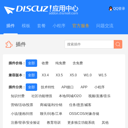
QQ登录
插件
模板
套餐
小程序
官方服务
问题交流
WitFrame
插件
插件价格：
全部
收费
纯免费
含免费
兼容版本：
全部
X3.4
X3.5
X5.0
W1.0
W1.5
插件分类：
全部
技术特性
API接口
APP
小程序
知识付费
社区功能增强
本地/同城/O2O
视频/直播/音乐
营销/活动/投票
商城/返利/分销
任务/悬赏/威客
小说/漫画/问答
聊天/问卷/工单
OSS/COS/对象存储
注册/登录/安全验证
教育培训
更多独立功能系统
其他