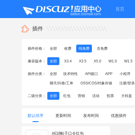
首页
插件
插件价格：
全部
收费
纯免费
含免费
兼容版本：
全部
X3.4
X3.5
X5.0
W1.0
W1.5
插件分类：
全部
技术特性
API接口
APP
小程序
聊天/问卷/工单
OSS/COS/对象存储
注册/登录
二级分类：
全部
红包
营销
活动
投票
大转盘
默认排序
更新时间
发布时间
优惠插件
it618帖子口令红包