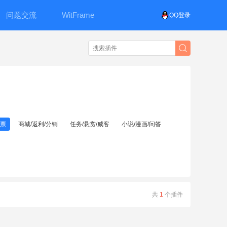
问题交流
WitFrame
QQ登录
投票
商城/返利/分销
任务/悬赏/威客
小说/漫画/问答
共
1
个插件