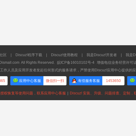
流社区
|
Discuz!程序下载
|
Discuz!使用教程
|
我是Discuz!开发者
|
我是Di
Dismall.com
All Rights Reserved.
皖ICP备16010102号-4
增值电信业务经营许可证：皖
工作人员及应用开发者发起任何形式的服务请求，严禁使用Discuz!应用中心提供的
365
应用中心客服
微信扫一扫
有偿服务客服
1453650
授权恢复等使用问题，联系应用中心客服
|
Discuz! 安装、升级、问题排查、定制