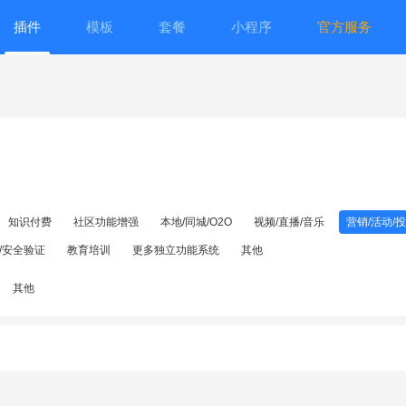
插件
模板
套餐
小程序
官方服务
知识付费
社区功能增强
本地/同城/O2O
视频/直播/音乐
营销/活动/
/安全验证
教育培训
更多独立功能系统
其他
其他