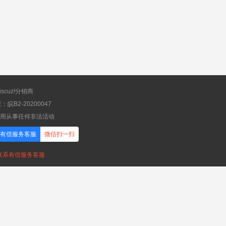
scuz!分销商
B2-20200047
应用从事任何非法活动
有偿服务客服
微信扫一扫
，联系有偿服务客服