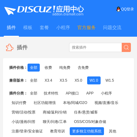
QQ登录
插件
模板
套餐
小程序
官方服务
问题交流
WitFrame
插件
插件价格：
全部
收费
纯免费
含免费
兼容版本：
全部
X3.4
X3.5
X5.0
W1.0
W1.5
插件分类：
全部
技术特性
API接口
APP
小程序
知识付费
社区功能增强
本地/同城/O2O
视频/直播/音乐
营销/活动/投票
商城/返利/分销
任务/悬赏/威客
小说/漫画/问答
聊天/问卷/工单
OSS/COS/对象存储
注册/登录/安全验证
教育培训
更多独立功能系统
其他