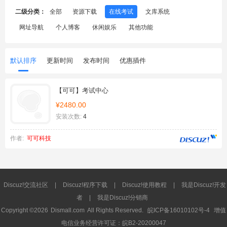
二级分类：
全部
资源下载
在线考试
文库系统
网址导航
个人博客
休闲娱乐
其他功能
默认排序
更新时间
发布时间
优惠插件
【可可】考试中心
¥2480.00
安装次数:
4
作者:
可可科技
Discuz!交流社区
|
Discuz!程序下载
|
Discuz!使用教程
|
我是Discuz!开发
者
|
我是Discuz!分销商
Copyright ©2026
Dismall.com
All Rights Reserved.
皖ICP备16010102号-4
增值
电信业务经营许可证：皖B2-20200047