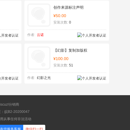
创作来源标注声明
¥50.00
安装次数:
0
作者:
云诺
【幻影】复制加版权
¥100.00
安装次数:
51
作者:
幻影之光
scuz!分销商
B2-20200047
应用从事任何非法活动
有偿服务客服
微信扫一扫