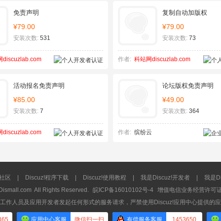
免责声明
复制自动加版权
¥79.00
¥79.00
安装次数:
531
安装次数:
73
iscuzlab.com
作者:
科站网discuzlab.com
活动报名免责声明
论坛版权免责声明
¥85.00
¥49.00
安装次数:
7
安装次数:
364
iscuzlab.com
作者:
缤纷云
流社区
|
Discuz!程序下载
|
Discuz!使用教程
|
我是Discuz!开发者
|
我是Di
Dismall.com
All Rights Reserved.
皖ICP备16010102号-4
增值电信业务经营许可证：皖
工作人员及应用开发者发起任何形式的服务请求，严禁使用Discuz!应用中心提供的
365
应用中心客服
微信扫一扫
有偿服务客服
1453650