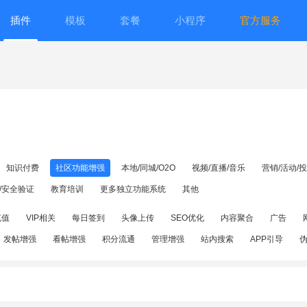
插件
模板
套餐
小程序
官方服务
知识付费
社区功能增强
本地/同城/O2O
视频/直播/音乐
营销/活动/
/安全验证
教育培训
更多独立功能系统
其他
充值
VIP相关
每日签到
头像上传
SEO优化
内容聚合
广告
发帖增强
看帖增强
积分流通
管理增强
站内搜索
APP引导