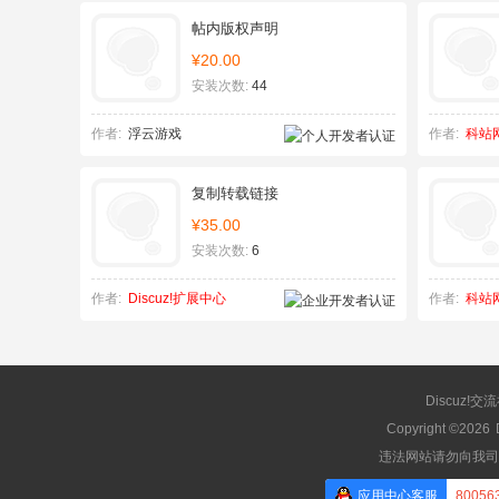
帖内版权声明
¥20.00
安装次数:
44
作者:
浮云游戏
作者:
科站网d
复制转载链接
¥35.00
安装次数:
6
作者:
Discuz!扩展中心
作者:
科站网d
Discuz!交
Copyright ©2026
违法网站请勿向我司
应用中心客服
80056