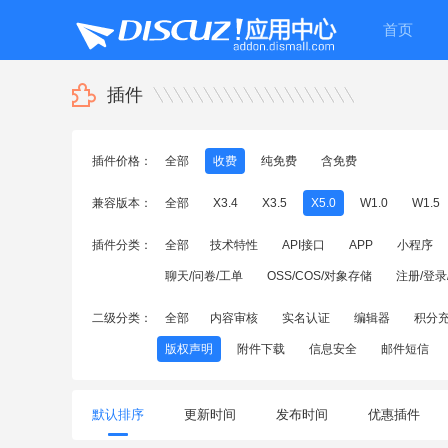
首页
插件
插件价格：
全部
收费
纯免费
含免费
兼容版本：
全部
X3.4
X3.5
X5.0
W1.0
W1.5
插件分类：
全部
技术特性
API接口
APP
小程序
聊天/问卷/工单
OSS/COS/对象存储
注册/登录
二级分类：
全部
内容审核
实名认证
编辑器
积分
版权声明
附件下载
信息安全
邮件短信
默认排序
更新时间
发布时间
优惠插件