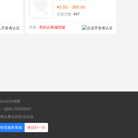
¥0.00 - 380.00
安装次数:
497
作者:
亮剑云商城同城
scuz!分销商
B2-20200047
应用从事任何非法活动
有偿服务客服
微信扫一扫