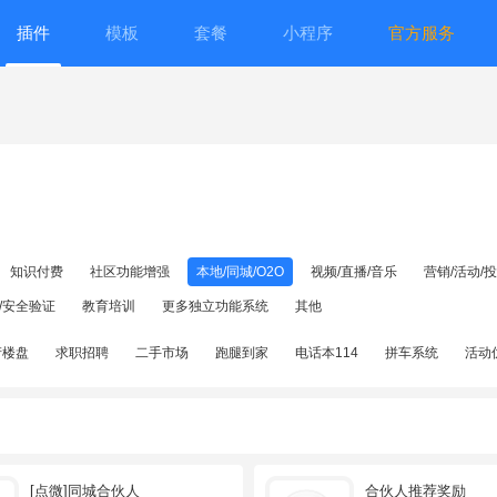
插件
模板
套餐
小程序
官方服务
知识付费
社区功能增强
本地/同城/O2O
视频/直播/音乐
营销/活动/
/安全验证
教育培训
更多独立功能系统
其他
产楼盘
求职招聘
二手市场
跑腿到家
电话本114
拼车系统
活动
[点微]同城合伙人
合伙人推荐奖励