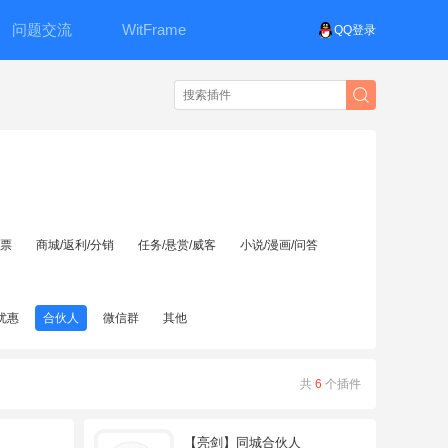
问题交流
WitFrame
QQ登录
投票
商城/返利/分销
任务/悬赏/威客
小说/漫画/问答
优惠
合伙人
微信群
其他
共
6
个插件
【亮剑】同城合伙人