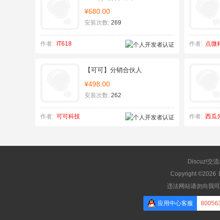
¥680.00
安装次数:
269
作者:
IT618
作者:
点微
【可可】分销合伙人
¥498.00
安装次数:
262
作者:
可可科技
作者:
西瓜
Discuz!交
Copyright ©2026
违法网站请勿向我司
应用中心客服
80056