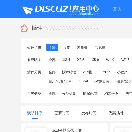
首页
插件
插件价格：
全部
收费
纯免费
含免费
兼容版本：
全部
X3.4
X3.5
X5.0
W1.0
W1.5
插件分类：
全部
技术特性
API接口
APP
小程序
聊天/问卷/工单
OSS/COS/对象存储
注册/登录
二级分类：
全部
分类信息
同城电商
相亲交友
房
默认排序
更新时间
发布时间
优惠插件
it618分销合伙卡券