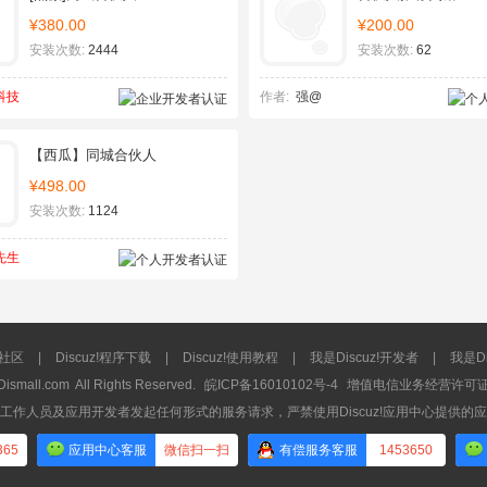
¥380.00
¥200.00
安装次数:
2444
安装次数:
62
科技
作者:
强@
【西瓜】同城合伙人
¥498.00
安装次数:
1124
先生
流社区
|
Discuz!程序下载
|
Discuz!使用教程
|
我是Discuz!开发者
|
我是Di
Dismall.com
All Rights Reserved.
皖ICP备16010102号-4
增值电信业务经营许可证：皖
工作人员及应用开发者发起任何形式的服务请求，严禁使用Discuz!应用中心提供的
365
应用中心客服
微信扫一扫
有偿服务客服
1453650