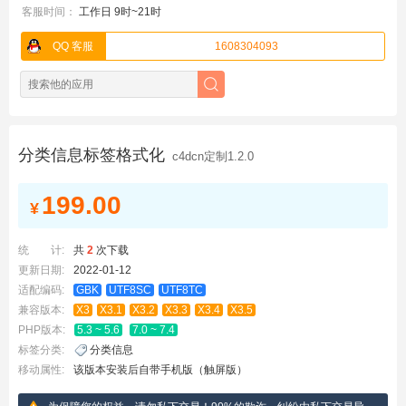
客服时间：
工作日 9时~21时
QQ 客服
1608304093
分类信息标签格式化
c4dcn定制1.2.0
199.00
¥
统 计:
共
2
次下载
更新日期:
2022-01-12
适配编码:
GBK
UTF8SC
UTF8TC
兼容版本:
X3
X3.1
X3.2
X3.3
X3.4
X3.5
PHP版本:
5.3 ~ 5.6
7.0 ~ 7.4
标签分类:
分类信息
移动属性:
该版本安装后自带手机版（触屏版）