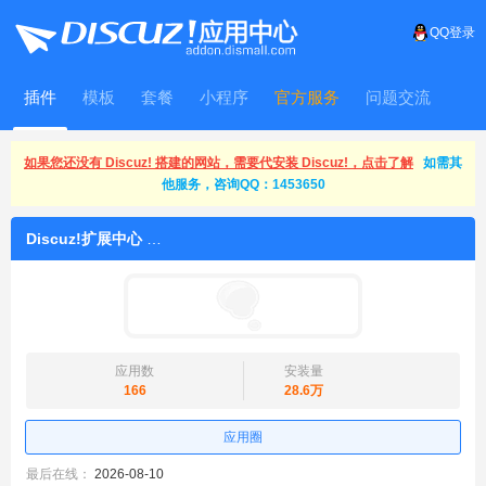
QQ登录
插件
模板
套餐
小程序
官方服务
问题交流
WitFrame
如果您还没有 Discuz! 搭建的网站，需要代安装 Discuz!，点击了解
如需其
他服务，咨询QQ：1453650
Discuz!扩展中心
应用数
安装量
166
28.6万
应用圈
最后在线：
2026-08-10