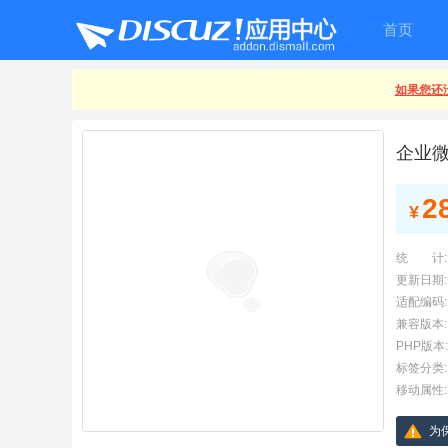
首页
如果您还没
企业
2
¥
统 计:
更新日期:
适配编码:
兼容版本:
PHP版本:
标签分类:
移动属性:
为