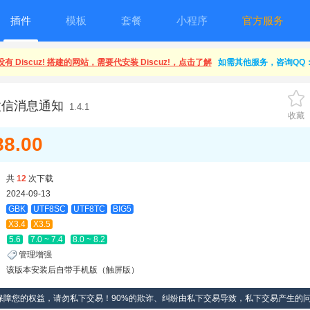
插件
模板
套餐
小程序
官方服务
有 Discuz! 搭建的网站，需要代安装 Discuz!，点击了解
如需其他服务，咨询QQ：1
微信消息通知
1.4.1
收藏
88.00
共
12
次下载
2024-09-13
GBK
UTF8SC
UTF8TC
BIG5
X3.4
X3.5
5.6
7.0 ~ 7.4
8.0 ~ 8.2
管理增强
该版本安装后自带手机版（触屏版）
保障您的权益，请勿私下交易！90%的欺诈、纠纷由私下交易导致，私下交易产生的