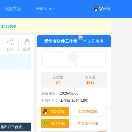
问题交流
WitFrame
QQ登录
453650
爱学者软件工作室
分享
投诉
应用数
安装量
54
1685
最后在线：
2026-08-08
客服时间：
工作日 10时~18时
QQ 客服
120764336
微信客服
查看微信客服
问题不归平台管。