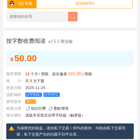
QQ 客服
281688302
按字数收费阅读
v2.5.2 商业版
50.00
¥
20.00
服务期限:
12
个月 / 周期，延长服务
¥
/ 周期
统 计:
共
0
次下载
更新日期:
2025-11-25
适配编码:
UTF8SC
UTF8TC
兼容版本:
W1.0
标签分类:
知识付费
看帖增强
移动属性:
该版本安装后自带手机版（触屏版）
为保障您的权益，请勿私下交易！90%的欺诈、纠纷由私下交易导
致，私下交易产生的问题不归平台管。