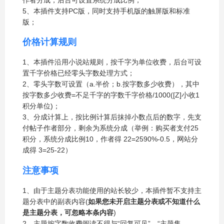
5、本插件支持PC版，同时支持手机版的触屏版和标准
版；
价格计算规则
1、本插件沿用小说站规则，按千字为单位收费，后台可设
置千字价格已经零头字数处理方式；
2、零头字数可设置（a.半价；b.按字数多少收费），其中
按字数多少收费=不足千字的字数
千字价格/1000([Z]小收1
积分单位)；
3、分成计算上，按比例计算后抹掉小数点后的数字，先支
付帖子作者部分，剩余为系统分成（举例：购买者支付25
积分，系统分成比例10，作者得 22=25
90%-0.5，网站分
成得 3=25-22）
注意事项
1、由于主题分表功能使用的站长较少，本插件暂不支持主
题分表中的副表内容(
如果您未开启主题分表或不知道什么
是主题分表，可忽略本条内容
)
2、主题按字数收费阅读不得与“回复可见”、“主题售