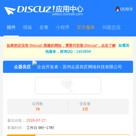
QQ登录
插件
模板
套餐
小程序
官方服务
问题交流
WitFrame
如果您还没有 Discuz! 搭建的网站，需要代安装 Discuz!，点击了解
如需其
他服务，咨询QQ：1453650
众器良匠
应用数
安装量
79
3万
最后在线：
2026-07-27
客服时间：
工作日 9时~17时