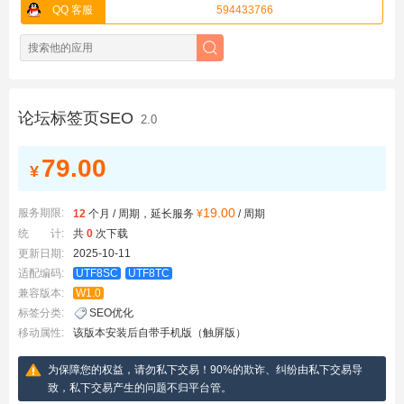
QQ 客服
594433766
论坛标签页SEO
2.0
79.00
¥
19.00
服务期限:
12
个月 / 周期，延长服务
¥
/ 周期
统 计:
共
0
次下载
更新日期:
2025-10-11
适配编码:
UTF8SC
UTF8TC
兼容版本:
W1.0
标签分类:
SEO优化
移动属性:
该版本安装后自带手机版（触屏版）
为保障您的权益，请勿私下交易！90%的欺诈、纠纷由私下交易导
致，私下交易产生的问题不归平台管。