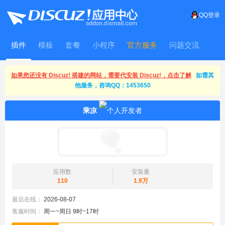
QQ登录
插件
模板
套餐
小程序
官方服务
问题交流
WitFrame
如果您还没有 Discuz! 搭建的网站，需要代安装 Discuz!，点击了解
如需其
他服务，咨询QQ：1453650
乘凉
应用数
安装量
110
1.9万
最后在线：
2026-08-07
客服时间：
周一~周日 9时~17时