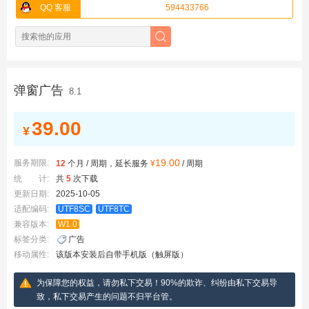
QQ 客服
594433766
弹窗广告
8.1
39.00
¥
19.00
服务期限:
12
个月 / 周期，延长服务
¥
/ 周期
统 计:
共
5
次下载
更新日期:
2025-10-05
适配编码:
UTF8SC
UTF8TC
兼容版本:
W1.0
标签分类:
广告
移动属性:
该版本安装后自带手机版（触屏版）
为保障您的权益，请勿私下交易！90%的欺诈、纠纷由私下交易导
致，私下交易产生的问题不归平台管。