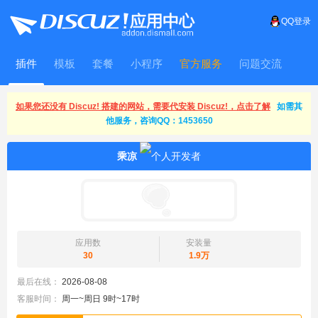
QQ登录
插件
模板
套餐
小程序
官方服务
问题交流
WitFrame
如果您还没有 Discuz! 搭建的网站，需要代安装 Discuz!，点击了解
如需其
他服务，咨询QQ：1453650
乘凉
应用数
安装量
30
1.9万
最后在线：
2026-08-08
客服时间：
周一~周日 9时~17时