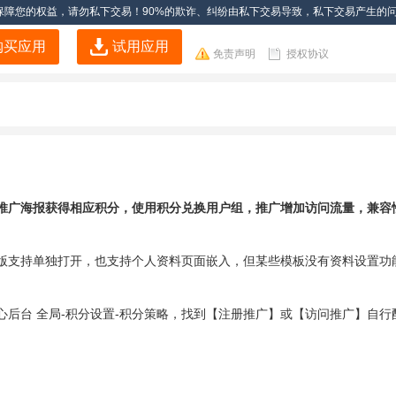
保障您的权益，请勿私下交易！90%的欺诈、纠纷由私下交易导致，私下交易产生的
购买应用
试用应用
免责声明
授权协议
推广海报获得相应积分，使用积分兑换用户组，推广增加访问流量，兼容
版支持单独打开，也支持个人资料页面嵌入，但某些模板没有资料设置功
后台 全局-积分设置-积分策略，找到【注册推广】或【访问推广】自行