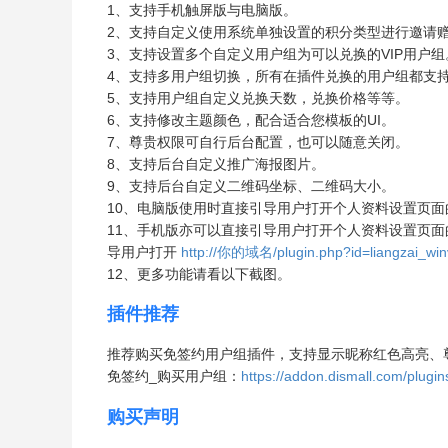
1、支持手机触屏版与电脑版。
2、支持自定义使用系统单独设置的积分类型进行邀请
3、支持设置多个自定义用户组为可以兑换的VIP用户组
4、支持多用户组切换，所有在插件兑换的用户组都支
5、支持用户组自定义兑换天数，兑换价格等等。
6、支持修改主题颜色，配合适合您模板的UI。
7、尊贵权限可自行后台配置，也可以随意关闭。
8、支持后台自定义推广海报图片。
9、支持后台自定义二维码坐标、二维码大小。
10、电脑版使用时直接引导用户打开个人资料设置页
11、手机版亦可以直接引导用户打开个人资料设置页
导用户打开
http://你的域名/plugin.php?id=lia
12、更多功能请看以下截图。
插件推荐
推荐购买免签约用户组插件，支持显示昵称红色高亮、尊
免签约_购买用户组：
https://addon.dismall.com/plugin
购买声明