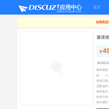
首页
如果您还没
邀请
4
¥
¥349.
服务期限:
统 计:
更新日期:
适配编码:
兼容版本:
标签分类:
移动属性: