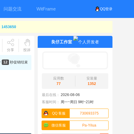
问题交流
WitFrame
QQ登录
453650
良仔工作室
分享
投诉
分
12
秒
促销结束
应用数
安装量
77
1352
最后在线：
2026-08-06
客服时间：
周一~周日 9时~21时
QQ 客服
730693375
微信客服
Pa-Yilua