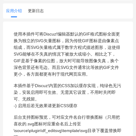
应用介绍
更新日志
使用本插件可将Discuz!编辑器默认的GIF格式图标全面更
换为独立的SVG矢量图标，因为传统GIF图标是由像素点
组成，而SVG矢量格式属于数学方程式描述图形，这使得
SVG能够在不失真的情况下被放大或缩小。相比之下，
GIF是基于像素的位图，放大时可能导致图像失真，换个
深色背景还有毛边。而且SVG文件通常比等效的GIF文件
更小，各方面都更有利于现代网页应用。
本插件基于Discuz!内置的CSS加以缓存实现，纯绿色无污
染，安装启用即可生效、无需其它设置，不用时关闭即
可、无残留。
-) 启用后若无效果请更新CSS缓存
后台支持图标预览，可对应文件名自行替换图标（只用把
喜欢的.svg图标对应重命名后上传至
\source\plugin\df_editsvg\template\svg目录下覆盖替换即