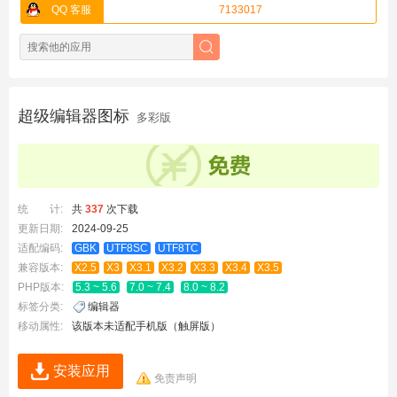
QQ 客服
7133017
超级编辑器图标
多彩版
统 计:
共
337
次下载
更新日期:
2024-09-25
适配编码:
GBK
UTF8SC
UTF8TC
兼容版本:
X2.5
X3
X3.1
X3.2
X3.3
X3.4
X3.5
PHP版本:
5.3 ~ 5.6
7.0 ~ 7.4
8.0 ~ 8.2
标签分类:
编辑器
移动属性:
该版本未适配手机版（触屏版）
安装应用
免责声明