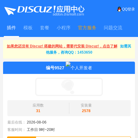
QQ登录
插件
模板
套餐
小程序
官方服务
问题交流
WitFrame
如果您还没有 Discuz! 搭建的网站，需要代安装 Discuz!，点击了解
如需其
他服务，咨询QQ：1453650
编号9527
应用数
安装量
31
2578
最后在线：
2026-08-06
客服时间：
工作日 9时~20时