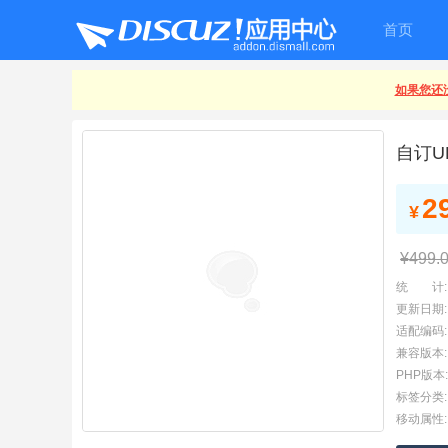
首页
如果您还没
自订U
2
¥
¥499.
统 计:
更新日期:
适配编码:
兼容版本:
PHP版本:
标签分类:
移动属性: