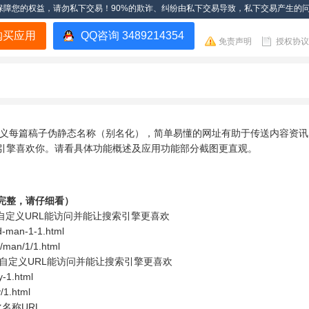
保障您的权益，请勿私下交易！90%的欺诈、纠纷由私下交易导致，私下交易产生的
购买应用
QQ咨询 3489214354
免责声明
授权协议
自定义每篇稿子伪静态名称（别名化），简单易懂的网址有助于传送内容资
引擎喜欢你。请看具体功能概述及应用功能部分截图更直观。
完整，请仔细看）
让自定义URL能访问并能让搜索引擎更喜欢
man-1-1.html
an/1/1.html
让自定义URL能访问并能让搜索引擎更喜欢
-1.html
1.html
名称URL