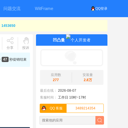
问题交流
WitFrame
QQ登录
453650
凹凸曼
分享
投诉
分
47
秒
促销结束
应用数
安装量
277
2.8万
最后在线：
2026-08-07
客服时间：
工作日 10时~17时
QQ 客服
3489214354