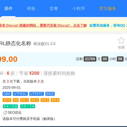
插件
模板
套餐
小程序
官方服务
有 Discuz! 搭建的网站，需要代安装 Discuz!，点击了解
如需其他服务，咨询QQ：1
RL静态化名称
商业版V1.3.0
收藏
99.00
还剩
21769
天
00
小时
58
00
|
6
折
|
节省
¥200
|
请抓紧时间抢购
共
3
次下载，当前版本
2
次
2020-09-01
GBK
UTF8SC
UTF8TC
BIG5
X2.5
X3
X3.1
X3.2
X3.3
X3.4
5.4 ~ 5.6
7.0 ~ 7.4
SEO优化
该版本可付费购买手机版（触屏版）