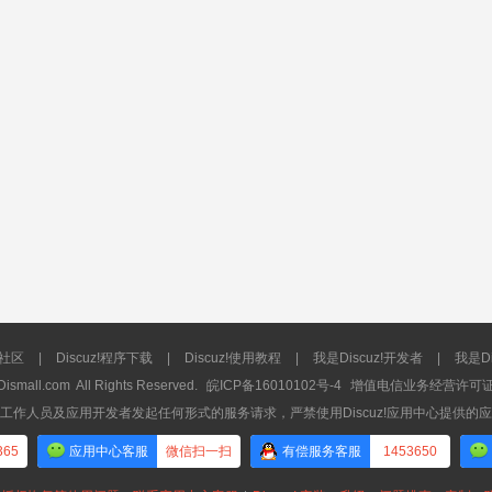
流社区
|
Discuz!程序下载
|
Discuz!使用教程
|
我是Discuz!开发者
|
我是Di
Dismall.com
All Rights Reserved.
皖ICP备16010102号-4
增值电信业务经营许可证：皖
工作人员及应用开发者发起任何形式的服务请求，严禁使用Discuz!应用中心提供的
365
应用中心客服
微信扫一扫
有偿服务客服
1453650