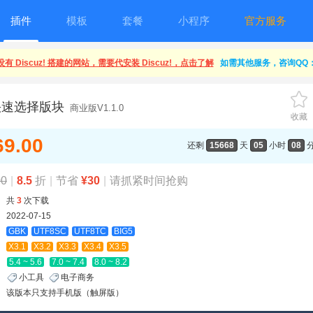
插件
模板
套餐
小程序
官方服务
有 Discuz! 搭建的网站，需要代安装 Discuz!，点击了解
如需其他服务，咨询QQ：1
快速选择版块
商业版V1.1.0
收藏
69.00
还剩
15668
天
05
小时
08
00
|
8.5
折
|
节省
¥30
|
请抓紧时间抢购
共
3
次下载
2022-07-15
GBK
UTF8SC
UTF8TC
BIG5
X3.1
X3.2
X3.3
X3.4
X3.5
5.4 ~ 5.6
7.0 ~ 7.4
8.0 ~ 8.2
小工具
电子商务
该版本只支持手机版（触屏版）