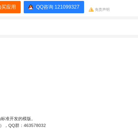
购买应用
QQ咨询 121099327
免责声明
为标准开发的模版。
，QQ群：463578032