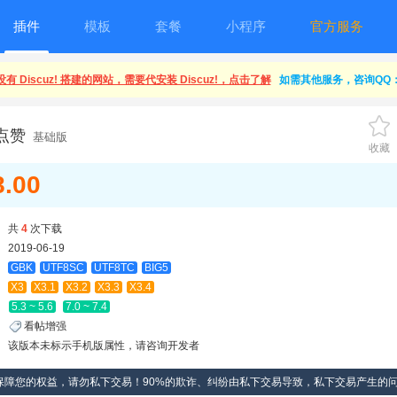
插件
模板
套餐
小程序
官方服务
有 Discuz! 搭建的网站，需要代安装 Discuz!，点击了解
如需其他服务，咨询QQ：1
y点赞
基础版
收藏
8.00
共
4
次下载
2019-06-19
GBK
UTF8SC
UTF8TC
BIG5
X3
X3.1
X3.2
X3.3
X3.4
5.3 ~ 5.6
7.0 ~ 7.4
看帖增强
该版本未标示手机版属性，请咨询开发者
保障您的权益，请勿私下交易！90%的欺诈、纠纷由私下交易导致，私下交易产生的