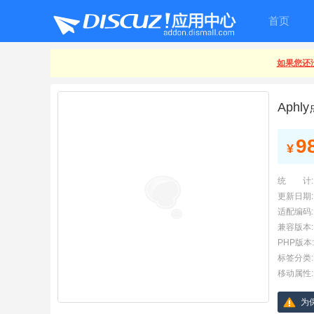
首页
如果您还没
Aphl
9
¥
统 计:
更新日期:
适配编码:
兼容版本:
PHP版本:
标签分类:
移动属性:
为