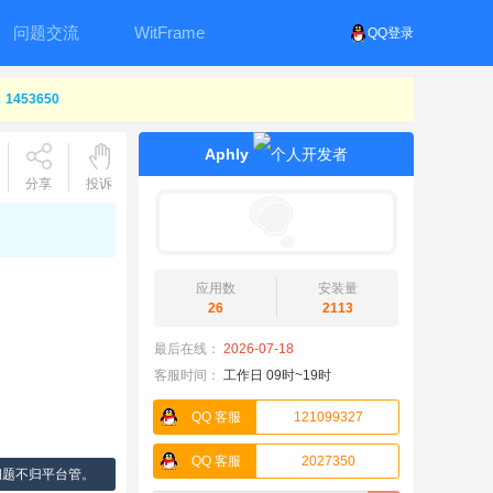
问题交流
WitFrame
QQ登录
453650
Aphly
分享
投诉
应用数
安装量
26
2113
最后在线：
2026-07-18
客服时间：
工作日 09时~19时
QQ 客服
121099327
QQ 客服
2027350
问题不归平台管。