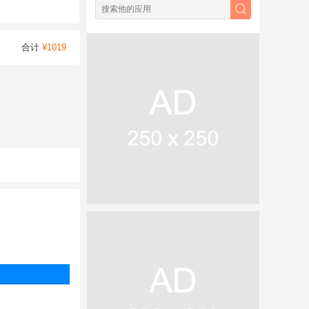
合计
¥1019