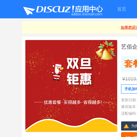
首页
如果您还没
艺佰
套
¥1019
手机加电
更新日期:
兼容版本:
适配编码:
为