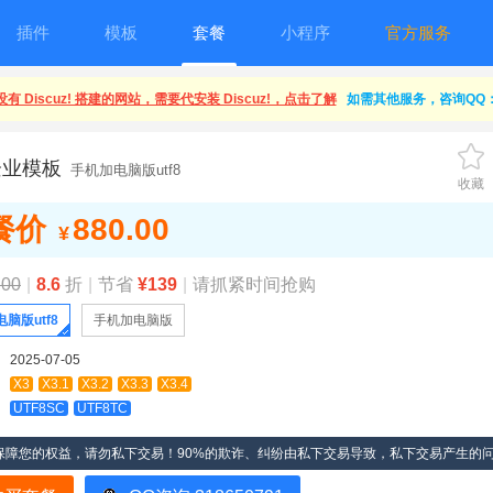
插件
模板
套餐
小程序
官方服务
有 Discuz! 搭建的网站，需要代安装 Discuz!，点击了解
如需其他服务，咨询QQ：1
企业模板
手机加电脑版utf8
收藏
餐价
880.00
¥
.00
|
8.6
折
|
节省
¥139
|
请抓紧时间抢购
脑版utf8
手机加电脑版
2025-07-05
X3
X3.1
X3.2
X3.3
X3.4
UTF8SC
UTF8TC
保障您的权益，请勿私下交易！90%的欺诈、纠纷由私下交易导致，私下交易产生的