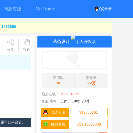
问题交流
WitFrame
QQ登录
453650
艺佰设计
分享
投诉
应用数
安装量
18
1.2万
最后在线：
2026-07-23
客服时间：
工作日 10时~20时
QQ 客服
318650791
问题不归平台管。
微信客服
yibai10088888