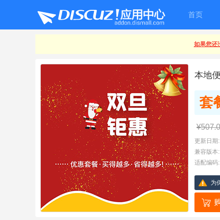
首页
如果您还没
本地
套
¥507.
更新日期:
兼容版本:
适配编码:
为