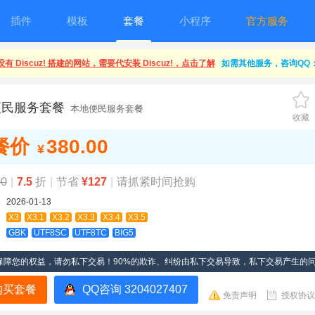
插件
模板
套餐
小程序
官方服务
有 Discuz! 搭建的网站，需要代安装 Discuz!，点击了解
如需其他服务，咨询QQ：1
便民服务套餐
本地便民服务套餐
收藏
餐价
380.00
¥
00
|
7.5
折
|
节省
¥127
|
请抓紧时间抢购
2026-01-13
X3
X3.1
X3.2
X3.3
X3.4
X3.5
GBK
UTF8SC
UTF8TC
BIG5
保障您的权益，请勿私下交易！90%的欺诈、纠纷由私下交易导致，私下交易产生的
购买套餐
QQ咨询 3204027407
免责声明
授权协议