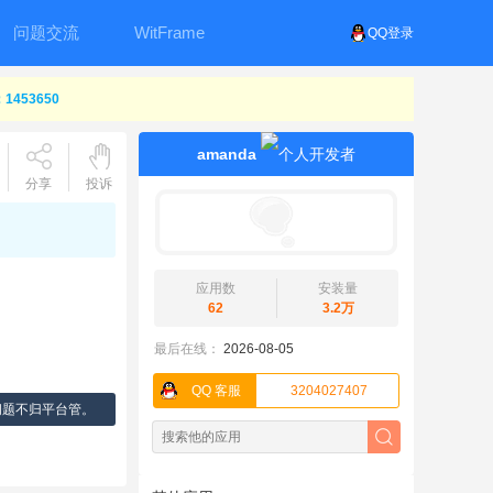
问题交流
WitFrame
QQ登录
453650
amanda
分享
投诉
应用数
安装量
62
3.2万
最后在线：
2026-08-05
QQ 客服
3204027407
问题不归平台管。