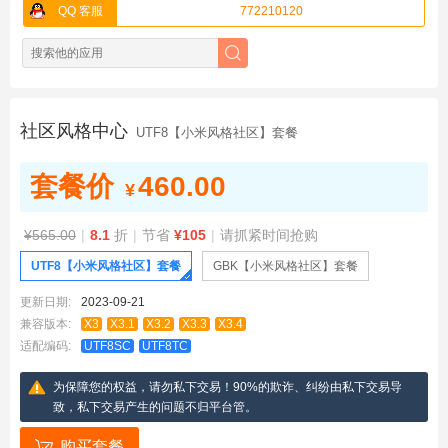
QQ 客服
772210120
社区风格中心
UTF8【小米风格社区】套餐
套餐价
460.00
¥
¥565.00
|
8.1
折
|
节省
¥105
|
请抓紧时间抢购
UTF8【小米风格社区】套餐
GBK【小米风格社区】套餐
更新日期:
2023-09-21
兼容版本:
X3
X3.1
X3.2
X3.3
X3.4
适配编码:
UTF8SC
UTF8TC
为保障您的权益，请勿私下交易！90%的欺诈、纠纷由私下交易导
致，私下交易产生的问题不归平台管。
购买套餐