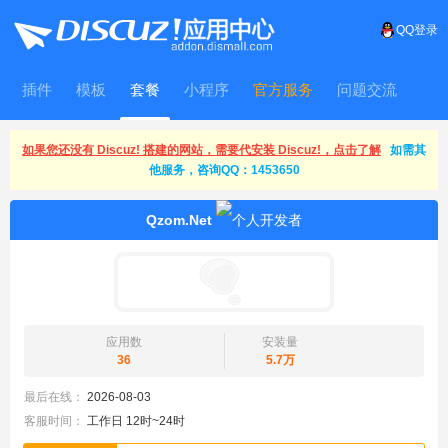
QQ登录
插件
模板
套餐
小程序
官方服务
问题交流
WitFrame
如果您还没有 Discuz! 搭建的网站，需要代安装 Discuz!，点击了解
如需其
他服务，咨询QQ：1453650
Qzom.Net
应用数
安装量
36
5.7万
最后在线：
2026-08-03
客服时间：
工作日 12时~24时