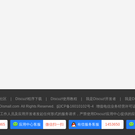
流社区
|
Discuz!程序下载
|
Discuz!使用教程
|
我是Discuz!开发者
|
我是Di
Dismall.com
All Rights Reserved.
皖ICP备16010102号-4
增值电信业务经营许可证：皖
工作人员及应用开发者发起任何形式的服务请求，严禁使用Discuz!应用中心提供的
365
应用中心客服
微信扫一扫
有偿服务客服
1453650