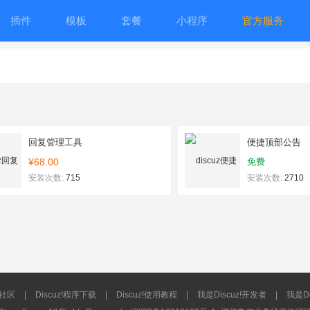
插件
模板
套餐
小程序
官方服务
回复管理工具
便捷顶部公告
¥68.00
免费
安装次数:
715
安装次数:
2710
流社区
|
Discuz!程序下载
|
Discuz!使用教程
|
我是Discuz!开发者
|
我是Di