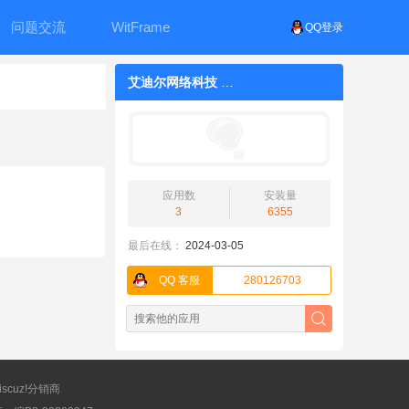
问题交流
WitFrame
QQ登录
艾迪尔网络科技
应用数
安装量
3
6355
最后在线：
2024-03-05
QQ 客服
280126703
scuz!分销商