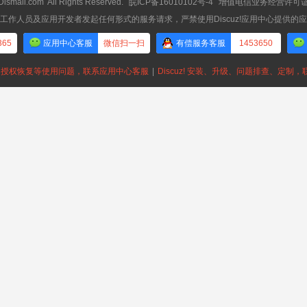
Dismall.com
All Rights Reserved.
皖ICP备16010102号-4
增值电信业务经营许可证：皖
工作人员及应用开发者发起任何形式的服务请求，严禁使用Discuz!应用中心提供的
365
应用中心客服
微信扫一扫
有偿服务客服
1453650
授权恢复等使用问题，联系应用中心客服
|
Discuz! 安装、升级、问题排查、定制