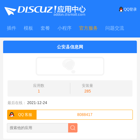
QQ登录
插件
模板
套餐
小程序
官方服务
问题交流
WitFrame
公安县信息网
应用数
安装量
1
285
最后在线：
2021-12-24
QQ 客服
8088417