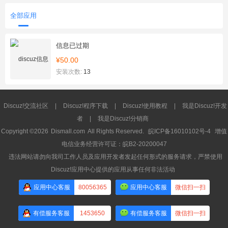
全部应用
信息已过期
¥50.00
安装次数:
13
Discuz!交流社区
|
Discuz!程序下载
|
Discuz!使用教程
|
我是Discuz!开发
者
|
我是Discuz!分销商
Copyright ©2026
Dismall.com
All Rights Reserved.
皖ICP备16010102号-4
增值
电信业务经营许可证：皖B2-20200047
违法网站请勿向我司工作人员及应用开发者发起任何形式的服务请求，严禁使用
Discuz!应用中心提供的应用从事任何非法活动
应用中心客服
80056365
应用中心客服
微信扫一扫
有偿服务客服
1453650
有偿服务客服
微信扫一扫