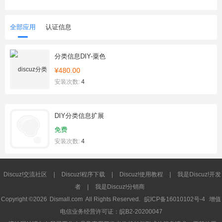
全部应用
认证信息
分类信息DIY-粟色
¥480.00
安装次数:
4
DIY分类信息扩展
免费
安装次数:
4
Discuz!交流社区
|
Discuz!程序下载
|
Discuz!使用教程
|
我是Discuz!开发
者
|
我是Discuz!分销商
Copyright ©2026
Dismall.com
All Rights Reserved.
皖ICP备16010102号-4
增值
电信业务经营许可证：皖B2-20200047