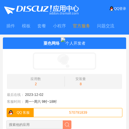
QQ登录
插件
模板
套餐
小程序
官方服务
问题交流
WitFrame
粟色网络
应用数
安装量
2
8
最后在线：
2023-12-02
客服时间：
周一~周六 9时~18时
QQ 客服
570791839