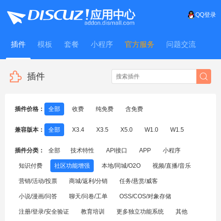
QQ登录
插件
模板
套餐
小程序
官方服务
问题交流
WitFrame
插件
插件价格：
全部
收费
纯免费
含免费
兼容版本：
全部
X3.4
X3.5
X5.0
W1.0
W1.5
插件分类：
全部
技术特性
API接口
APP
小程序
知识付费
社区功能增强
本地/同城/O2O
视频/直播/音乐
营销/活动/投票
商城/返利/分销
任务/悬赏/威客
小说/漫画/问答
聊天/问卷/工单
OSS/COS/对象存储
注册/登录/安全验证
教育培训
更多独立功能系统
其他