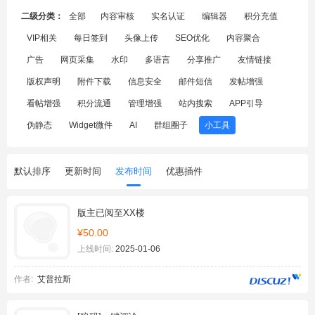
二级分类：
全部
内容审核
实名认证
编辑器
积分充值
VIP相关
每日签到
头像上传
SEO优化
内容聚合
广告
网页采集
水印
多语言
分享推广
友情链接
版权声明
附件下载
信息安全
邮件短信
发帖增强
看帖增强
积分流通
管理增强
站内搜索
APP引导
伪静态
Widget微件
AI
群组圈子
小工具
默认排序
更新时间
发布时间
优惠插件
版主已阅至XX楼
¥50.00
上线时间:
2025-01-06
作者:
艾普拉斯