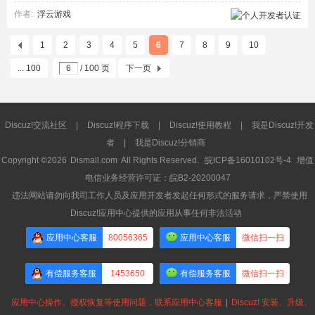
作者:
浮云游戏
1
2
3
4
5
6
7
8
9
10
... 100
/ 100 页
下一页
Discuz!交流社区
|
Discuz!程序下载
|
Discuz!使用教程
|
我是Discuz!开发
者
|
我是Discuz!分销商
Copyright ©2026
Dismall.com
All Rights Reserved.
皖ICP备16010102号-4
增值
电信业务经营许可证：皖B2-20200047
违法网站请勿向我司工作人员及应用开发者发起任何形式的服务请求，严禁使用
Discuz!应用中心提供的应用从事任何非法活动
应用中心客服
80056365
应用中心客服
微信扫一扫
有偿服务客服
1453650
有偿服务客服
微信扫一扫
应用中心操作、授权恢复等使用问题，联系应用中心客服
|
Discuz! 安装、升级、