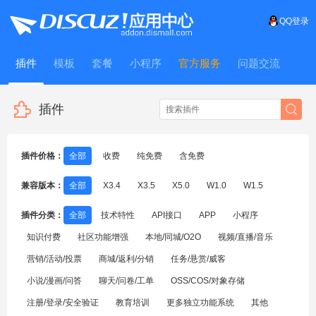
QQ登录
插件
模板
套餐
小程序
官方服务
问题交流
WitFrame
插件
插件价格：
全部
收费
纯免费
含免费
兼容版本：
全部
X3.4
X3.5
X5.0
W1.0
W1.5
插件分类：
全部
技术特性
API接口
APP
小程序
知识付费
社区功能增强
本地/同城/O2O
视频/直播/音乐
营销/活动/投票
商城/返利/分销
任务/悬赏/威客
小说/漫画/问答
聊天/问卷/工单
OSS/COS/对象存储
注册/登录/安全验证
教育培训
更多独立功能系统
其他