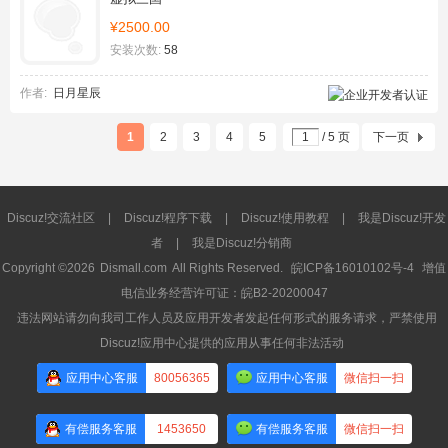
¥2500.00
安装次数:
58
作者:
日月星辰
1
2
3
4
5
/ 5 页
下一页
Discuz!交流社区
|
Discuz!程序下载
|
Discuz!使用教程
|
我是Discuz!开发
者
|
我是Discuz!分销商
Copyright ©2026
Dismall.com
All Rights Reserved.
皖ICP备16010102号-4
增值
电信业务经营许可证：皖B2-20200047
违法网站请勿向我司工作人员及应用开发者发起任何形式的服务请求，严禁使用
Discuz!应用中心提供的应用从事任何非法活动
应用中心客服
80056365
应用中心客服
微信扫一扫
有偿服务客服
1453650
有偿服务客服
微信扫一扫