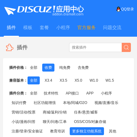
QQ登录
插件
模板
套餐
小程序
官方服务
问题交流
WitFrame
插件
插件价格：
全部
收费
纯免费
含免费
兼容版本：
全部
X3.4
X3.5
X5.0
W1.0
W1.5
插件分类：
全部
技术特性
API接口
APP
小程序
知识付费
社区功能增强
本地/同城/O2O
视频/直播/音乐
营销/活动/投票
商城/返利/分销
任务/悬赏/威客
小说/漫画/问答
聊天/问卷/工单
OSS/COS/对象存储
注册/登录/安全验证
教育培训
更多独立功能系统
其他