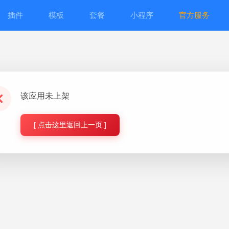
插件
模板
套餐
小程序
官方服务
该应用未上架
[ 点击这里返回上一页 ]